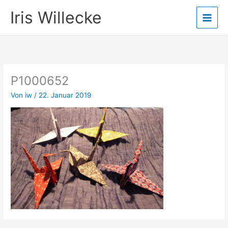
Zum
Iris Willecke
Inhalt
springen
P1000652
Von
iw
/
22. Januar 2019