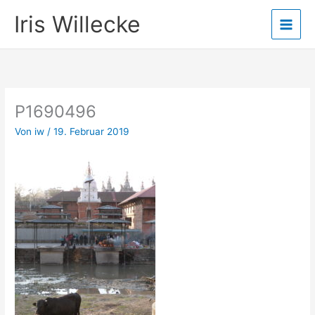
Zum
Iris Willecke
Inhalt
springen
P1690496
Von
iw
/
19. Februar 2019