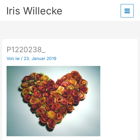
Zum
Iris Willecke
Inhalt
springen
P1220238_
Von
iw
/
23. Januar 2019