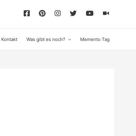
F
P
I
T
Y
T
a
i
n
w
o
i
Kontakt
Was gibt es noch?
Memento Tag
c
n
s
i
u
k
e
t
t
t
T
T
b
e
a
t
u
o
o
r
g
e
b
k
o
e
r
r
e
k
s
a