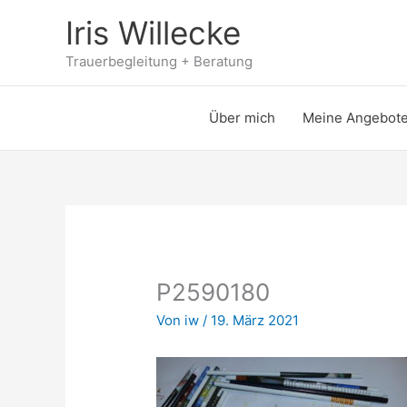
Zum
Iris Willecke
Inhalt
springen
Trauerbegleitung + Beratung
Über mich
Meine Angebot
P2590180
Von
iw
/
19. März 2021