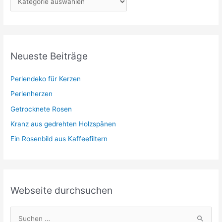
a
t
e
g
Neueste Beiträge
o
r
Perlendeko für Kerzen
i
Perlenherzen
e
Getrocknete Rosen
n
Kranz aus gedrehten Holzspänen
Ein Rosenbild aus Kaffeefiltern
Webseite durchsuchen
S