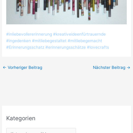
#inliebevollererinnerung #kreativeideenfürtrauernde
#ingedenken #mitliebegestaltet #mitliebegemacht
#Erinnerungsschatz #erinnerungsschätze #lovecrafts
←
Vorheriger Beitrag
Nächster Beitrag
→
Kategorien
K