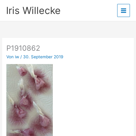
Zum
Iris Willecke
Inhalt
springen
P1910862
Von
iw
/
30. September 2019