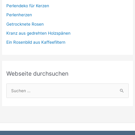
r
Perlendeko für Kerzen
i
Perlenherzen
e
Getrocknete Rosen
n
Kranz aus gedrehten Holzspänen
Ein Rosenbild aus Kaffeefiltern
Webseite durchsuchen
S
u
c
h
e
n
Startseite