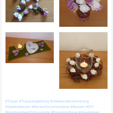
#Trauer #Trauerbegleitung #inliebevollererinnerung
#Gedenkkerzen #Kerzenfürverstorbene #Basteln #DIY
#kreativeideenfürtrauernde #fürverstorbene #ingedenken