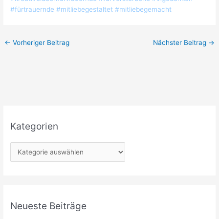
#fürtrauernde #mitliebegestaltet #mitliebegemacht
←
Vorheriger Beitrag
Nächster Beitrag
→
Kategorien
K
a
t
e
g
Neueste Beiträge
o