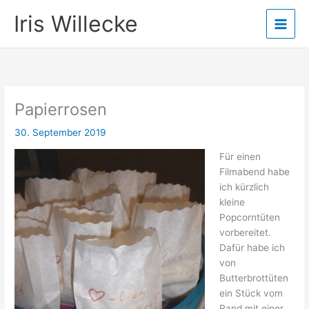
Zum
Iris Willecke
Inhalt
springen
Papierrosen
30. September 2019
Für einen
Filmabend habe
ich kürzlich
kleine
Popcorntüten
vorbereitet.
Dafür habe ich
von
Butterbrottüten
ein Stück vom
Rand mit einer