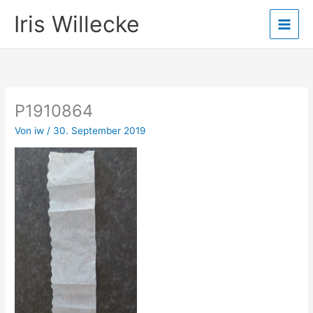
Zum
Iris Willecke
Inhalt
springen
P1910864
Von
iw
/
30. September 2019