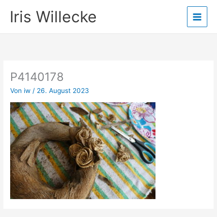
Zum
Iris Willecke
Inhalt
springen
P4140178
Von
iw
/
26. August 2023