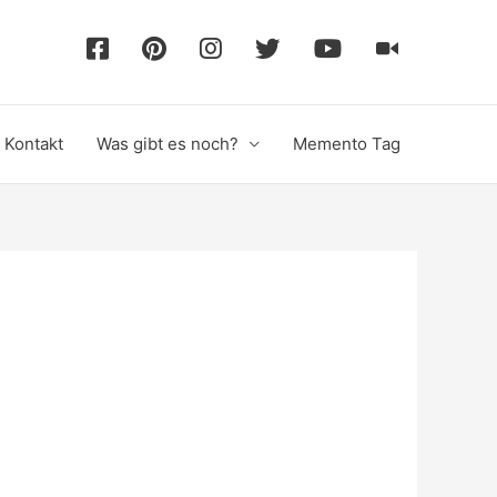
F
P
I
T
Y
T
a
i
n
w
o
i
Kontakt
Was gibt es noch?
Memento Tag
c
n
s
i
u
k
e
t
t
t
T
T
b
e
a
t
u
o
o
r
g
e
b
k
o
e
r
r
e
k
s
a