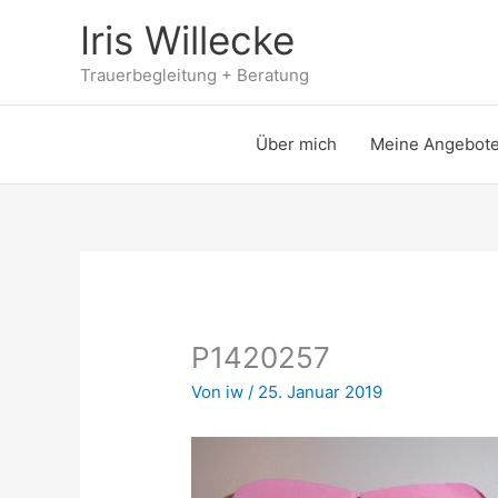
Zum
Iris Willecke
Inhalt
springen
Trauerbegleitung + Beratung
Über mich
Meine Angebot
P1420257
Von
iw
/
25. Januar 2019