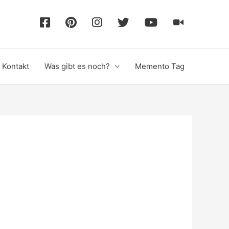
F
P
I
T
Y
T
a
i
n
w
o
i
Kontakt
Was gibt es noch?
Memento Tag
c
n
s
i
u
k
e
t
t
t
T
T
b
e
a
t
u
o
o
r
g
e
b
k
o
e
r
r
e
k
s
a