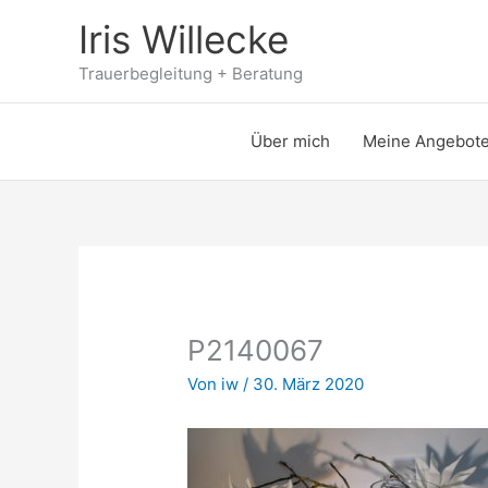
Zum
Iris Willecke
Inhalt
springen
Trauerbegleitung + Beratung
Über mich
Meine Angebot
P2140067
Von
iw
/
30. März 2020