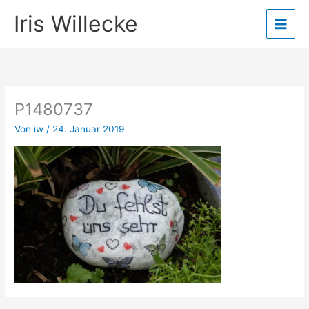
Zum
Iris Willecke
Inhalt
springen
P1480737
Von
iw
/
24. Januar 2019