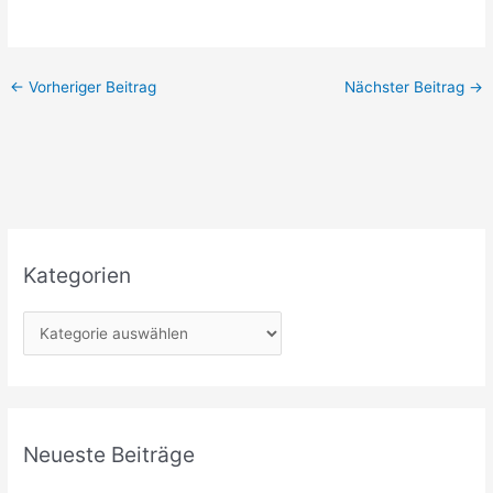
←
Vorheriger Beitrag
Nächster Beitrag
→
Kategorien
K
a
t
e
g
Neueste Beiträge
o