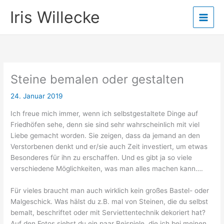
Zum
Iris Willecke
Inhalt
springen
Steine bemalen oder gestalten
24. Januar 2019
Ich freue mich immer, wenn ich selbstgestaltete Dinge auf
Friedhöfen sehe, denn sie sind sehr wahrscheinlich mit viel
Liebe gemacht worden. Sie zeigen, dass da jemand an den
Verstorbenen denkt und er/sie auch Zeit investiert, um etwas
Besonderes für ihn zu erschaffen. Und es gibt ja so viele
verschiedene Möglichkeiten, was man alles machen kann….
Für vieles braucht man auch wirklich kein großes Bastel- oder
Malgeschick. Was hälst du z.B. mal von
Steinen
, die du selbst
bemalt, beschriftet oder mit Serviettentechnik dekoriert hat?
Auf den Fotos siehst du ein paar Beispiele, die ich bei meinen