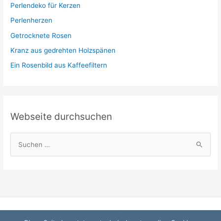
r
Perlendeko für Kerzen
i
Perlenherzen
e
Getrocknete Rosen
n
Kranz aus gedrehten Holzspänen
Ein Rosenbild aus Kaffeefiltern
Webseite durchsuchen
S
u
c
h
e
n
Startseite
n