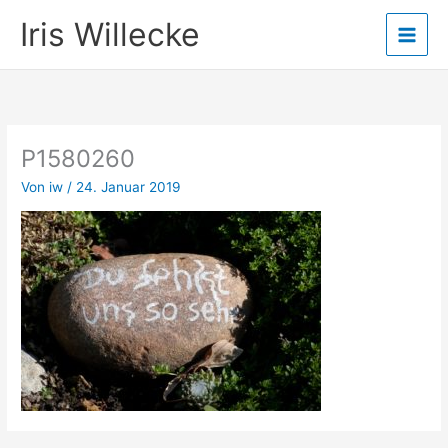
Zum
Iris Willecke
Inhalt
springen
P1580260
Von
iw
/
24. Januar 2019