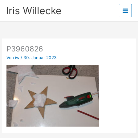
Zum
Iris Willecke
Inhalt
springen
P3960826
Von
iw
/
30. Januar 2023