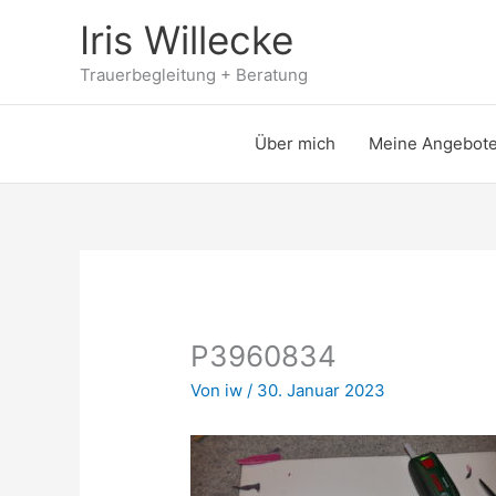
Zum
Iris Willecke
Inhalt
springen
Trauerbegleitung + Beratung
Über mich
Meine Angebot
P3960834
Von
iw
/
30. Januar 2023