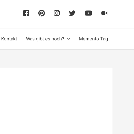
F
P
I
T
Y
T
a
i
n
w
o
i
Kontakt
Was gibt es noch?
Memento Tag
c
n
s
i
u
k
e
t
t
t
T
T
b
e
a
t
u
o
o
r
g
e
b
k
o
e
r
r
e
k
s
a