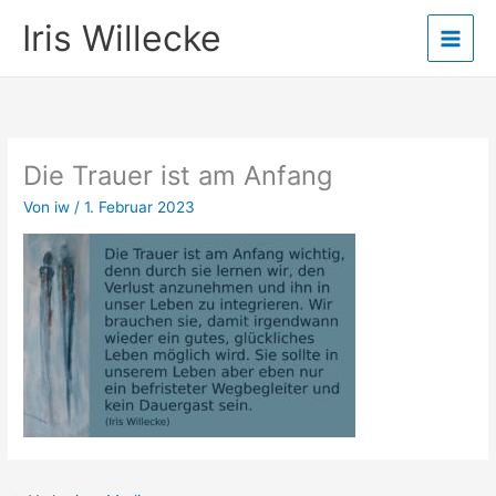
Zum
Iris Willecke
Inhalt
springen
Die Trauer ist am Anfang
Von
iw
/
1. Februar 2023