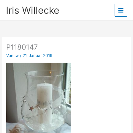
Zum
Iris Willecke
Inhalt
springen
P1180147
Von
iw
/
21. Januar 2019