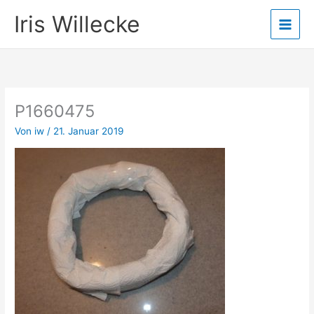
Zum
Iris Willecke
Inhalt
springen
P1660475
Von
iw
/
21. Januar 2019