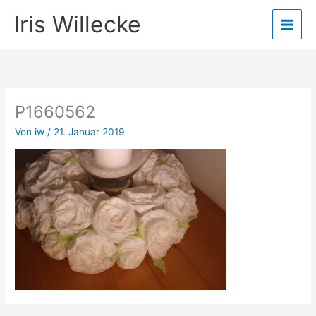
Zum
Iris Willecke
Inhalt
springen
P1660562
Von
iw
/
21. Januar 2019