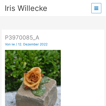
Zum
Iris Willecke
Inhalt
springen
P3970085_A
Von
iw
/
12. Dezember 2022