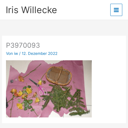
Zum
Iris Willecke
Inhalt
springen
P3970093
Von
iw
/
12. Dezember 2022