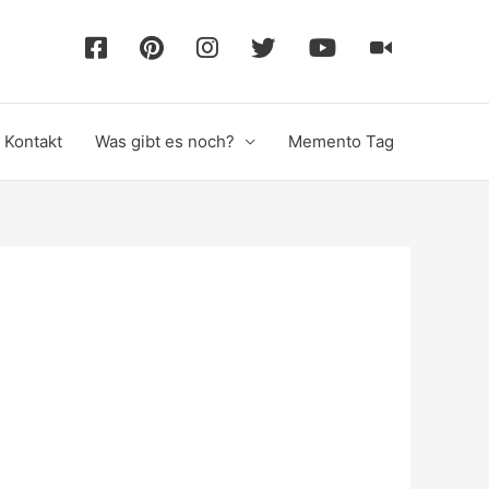
F
P
I
T
Y
T
a
i
n
w
o
i
Kontakt
Was gibt es noch?
Memento Tag
c
n
s
i
u
k
e
t
t
t
T
T
b
e
a
t
u
o
o
r
g
e
b
k
o
e
r
r
e
k
s
a