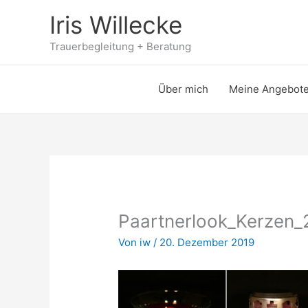
Zum
Iris Willecke
Inhalt
springen
Trauerbegleitung + Beratung
Über mich
Meine Angebot
Paartnerlook_Kerzen_
Von
iw
/
20. Dezember 2019