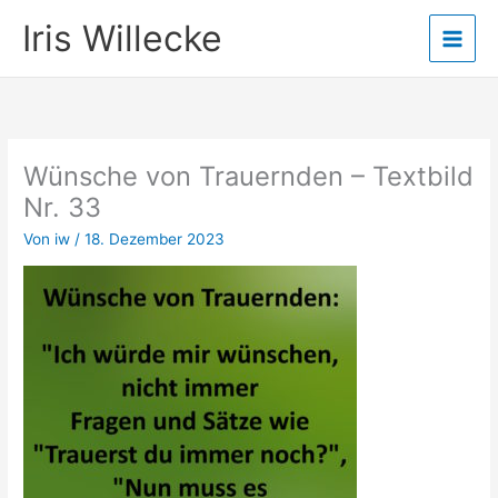
Zum
Iris Willecke
Inhalt
springen
Wünsche von Trauernden – Textbild
Nr. 33
Von
iw
/
18. Dezember 2023