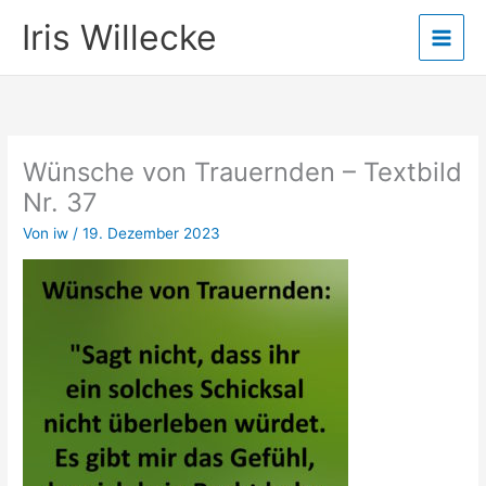
Zum
Iris Willecke
Inhalt
springen
Wünsche von Trauernden – Textbild
Nr. 37
Von
iw
/
19. Dezember 2023