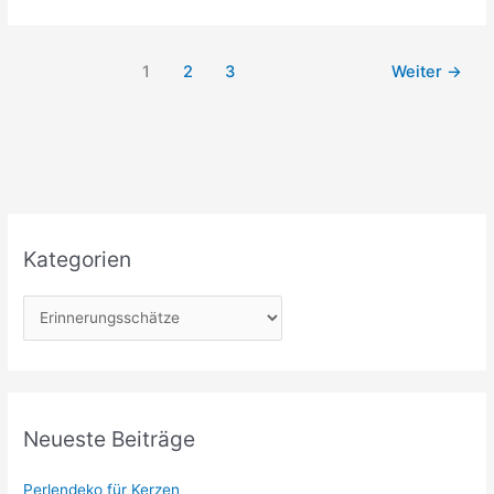
mit
Lichterkette
1
2
3
Weiter
→
Kategorien
K
a
t
e
g
Neueste Beiträge
o
r
Perlendeko für Kerzen