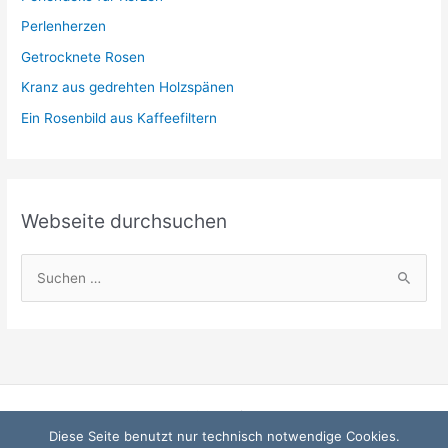
i
Perlenherzen
e
Getrocknete Rosen
n
Kranz aus gedrehten Holzspänen
Ein Rosenbild aus Kaffeefiltern
Webseite durchsuchen
S
u
c
h
e
n
Startseite
n
Diese Seite benutzt nur technisch notwendige Cookies.
Datenschutzerklärung