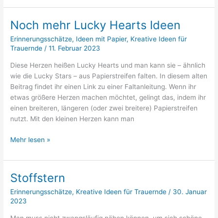
verschüttende
Kaffeekanne
Noch mehr Lucky Hearts Ideen
Erinnerungsschätze
,
Ideen mit Papier
,
Kreative Ideen für
Trauernde
/
11. Februar 2023
Diese Herzen heißen Lucky Hearts und man kann sie – ähnlich
wie die Lucky Stars – aus Papierstreifen falten. In diesem alten
Beitrag findet ihr einen Link zu einer Faltanleitung. Wenn ihr
etwas größere Herzen machen möchtet, gelingt das, indem ihr
einen breiteren, längeren (oder zwei breitere) Papierstreifen
nutzt. Mit den kleinen Herzen kann man
Noch
Mehr lesen »
mehr
Lucky
Hearts
Stoffstern
Ideen
Erinnerungsschätze
,
Kreative Ideen für Trauernde
/
30. Januar
2023
Man muss nicht zwangsläufig nähen können, um sich schöne