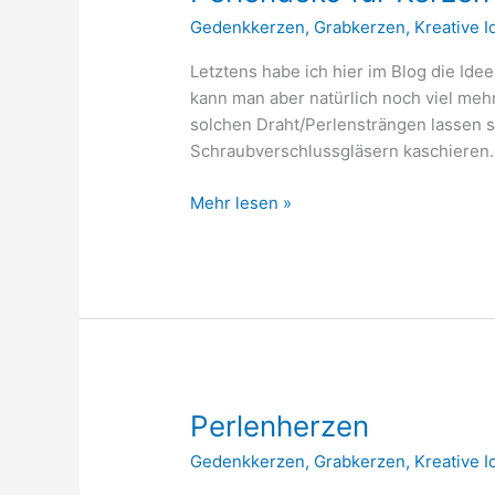
Gedenkkerzen
,
Grabkerzen
,
Kreative 
Letztens habe ich hier im Blog die Ide
kann man aber natürlich noch viel meh
solchen Draht/Perlensträngen lassen 
Schraubverschlussgläsern kaschiere
Perlendeko
Mehr lesen »
für
Kerzen
Perlenherzen
Gedenkkerzen
,
Grabkerzen
,
Kreative 