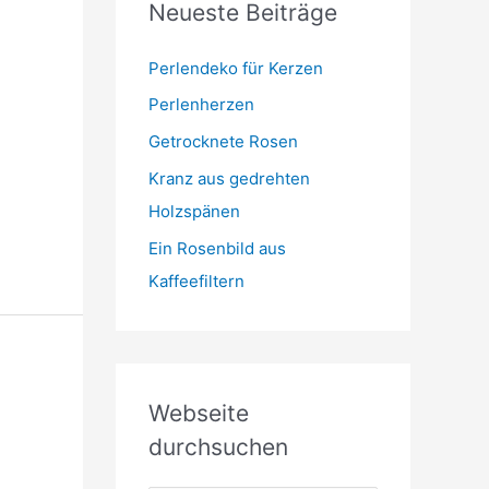
Neueste Beiträge
t
m
o
r
Perlendeko für Kerzen
i
Perlenherzen
e
Getrocknete Rosen
n
Kranz aus gedrehten
Holzspänen
Ein Rosenbild aus
Kaffeefiltern
Webseite
durchsuchen