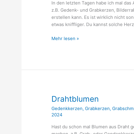
In den letzten Tagen habe ich mal das
z.B. Gedenk- und Grabkerzen, Bilderr
erstellen kann. Es ist wirklich nicht s
etwas kniffliger. Du kannst solche He
Perlenherzen
Mehr lesen »
Drahtblumen
Gedenkkerzen
,
Grabkerzen
,
Grabschm
2024
Hast du schon mal Blumen aus Draht ge
machen, z.B. Grab- oder Gendenkkerze