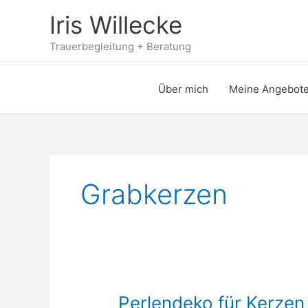
Zum
Iris Willecke
Inhalt
springen
Trauerbegleitung + Beratung
Über mich
Meine Angebot
Grabkerzen
Perlendeko für Kerzen