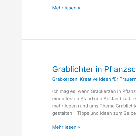
Ideen
Mehr lesen »
mit
Kunststoffherzen
Schlüsselanhängern
Grablichter in Pflanzs
Grabkerzen
,
Kreative Ideen für Trauer
Ich mag es, wenn Grabkerzen in Pflanz
einen festen Stand und Abstand zu bre
mehr Ideen rund ums Thema Grablichter
gestalten – Tipps und Ideen zum Selbe
Grablichter
Mehr lesen »
in