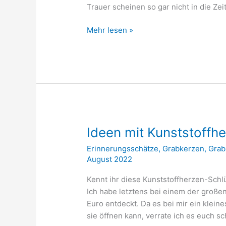
Trauer scheinen so gar nicht in die Ze
Adventskalender
Mehr lesen »
für
Verstorbene
Ideen mit Kunststoffh
Erinnerungsschätze
,
Grabkerzen
,
Grab
August 2022
Kennt ihr diese Kunststoffherzen-Schl
Ich habe letztens bei einem der große
Euro entdeckt. Da es bei mir ein klein
sie öffnen kann, verrate ich es euch s