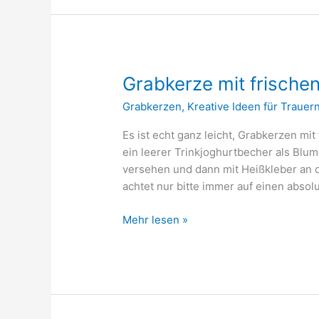
Grabkerze mit frische
Grabkerzen
,
Kreative Ideen für Trauer
Es ist echt ganz leicht, Grabkerzen mi
ein leerer Trinkjoghurtbecher als Blum
versehen und dann mit Heißkleber an d
achtet nur bitte immer auf einen absol
Grabkerze
Mehr lesen »
mit
frischen
Tulpen